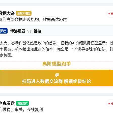
数据大帝
6
独家AI模型
依靠高阶数据击败机构，胜率高达88%
博洛尼亚
维拉
欧罗巴
VS
太大，客场作战依然是散户的首选。但我的AI高频数据模型显示：
率极高，机构给出如此高的赔率，完全是一个“诱导客胜”的陷阱。
走势图。
高阶模型跑单
方向：博洛尼亚主场不败！单博平局！
💬
扫码进入数据交流群 解锁终极结论
老鬼看盘
4
稳健连红
专做稳胆串关，长线复利