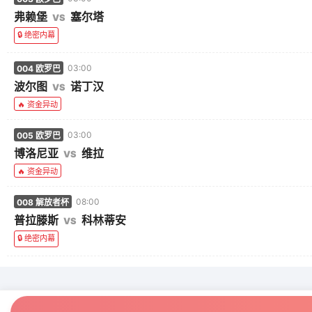
弗赖堡
塞尔塔
VS
🔒 绝密内幕
03:00
004 欧罗巴
波尔图
诺丁汉
VS
🔥 资金异动
03:00
005 欧罗巴
博洛尼亚
维拉
VS
🔥 资金异动
08:00
008 解放者杯
普拉滕斯
科林蒂安
VS
🔒 绝密内幕