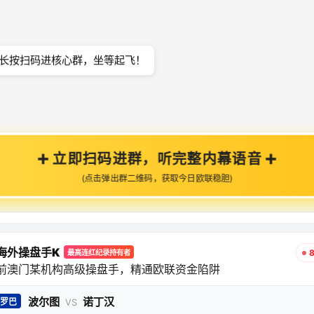
长按扫码进核心群，坐等起飞！
➕ 立即扫码进群，听完整内幕语音 ➕
(点击弹出群二维码，获取今日欧联稳胆)
海外操盘手K
最高连红纪录持有者
前澳门某机构高级操盘手，精通欧联资金陷阱
波尔图
诺丁汉
欧罗巴
VS