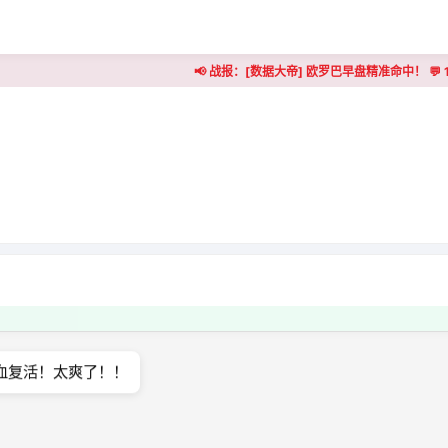
📢 战报：[数据大帝] 欧罗巴早盘精准命中！ 💬 138****90
血复活！太爽了！！