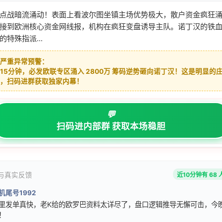
点战暗流涌动！表面上看波尔图坐镇主场优势极大，散户资金疯狂
接到欧洲核心资金网线报，机构在疯狂变盘诱导主队。诺丁汉的铁
的特殊指派...
严重异常预警：
15分钟，必发欧联专区涌入 2800万 筹码逆势砸向诺丁汉！这是明显的
，扫码进群获取独家内幕！
限时免费公开
💬
方向：直接打穿盘口，单博客胜！
扫码进内部群 获取本场稳胆
群满200人自动关闭入群通道
仅剩
12
个名
与真实反馈
近10分钟有 68
机尾号1992
里发单真快，老K给的欧罗巴资料太详尽了，盘口逻辑推导无懈可击，今
！