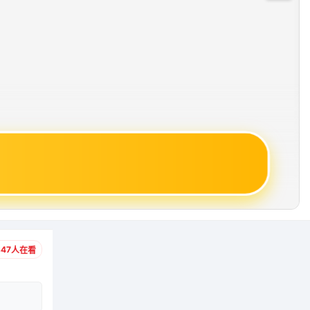
847
人在看