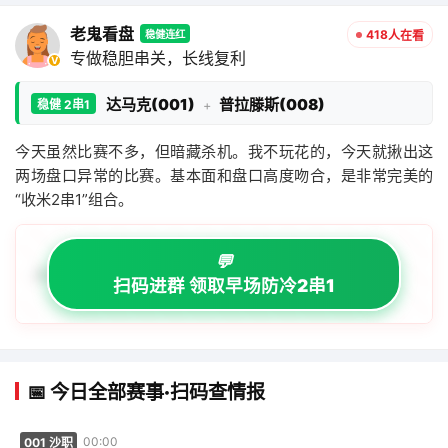
老鬼看盘
418
稳健连红
人在看
专做稳胆串关，长线复利
V
达马克(001)
普拉滕斯(008)
稳健 2串1
+
今天虽然比赛不多，但暗藏杀机。我不玩花的，今天就揪出这
两场盘口异常的比赛。基本面和盘口高度吻合，是非常完美的
“收米2串1”组合。
💬
组合方案：001受让胜 + 008受让胜
扫码进群 领取早场防冷2串1
📅 今日全部赛事·扫码查情报
00:00
001 沙职