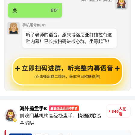
🔊
60"
手机尾号8841
听了老师的语音，原来博洛尼亚打维拉有这
种内幕！已长按扫码进核心群，坐等起飞！
➕ 立即扫码进群，听完整内幕语音 ➕
(点击弹出群二维码，获取今日欧联稳胆)
海外操盘手K 正在发送欧罗巴内幕
海外操盘手K
最高连红纪录持有者
人在
846
看
前澳门某机构高级操盘手，精通欧联资
V
金陷阱