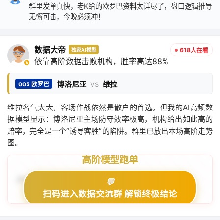
群里发单真快，老K给的欧罗巴资料太详尽了，盘口逻辑推导
无懈可击，今晚必须冲！
数据大帝
618
独家AI模型
人在看
依靠高阶数据击败机构，胜率高达88%
V
博洛尼亚
维拉
005 欧罗巴
VS
维拉名气太大，客场作战依然是散户的首选。但我的AI高频数
据模型显示：博洛尼亚主场防守效率极高，机构给出如此高的
赔率，完全是一个“诱导客胜”的陷阱。群里已放出本场高阶走势
图。
高阶模型跑单
绝密方向：博洛尼亚主场不败！单博平局！
💬
扫码进入数据交流群 解锁终极结论