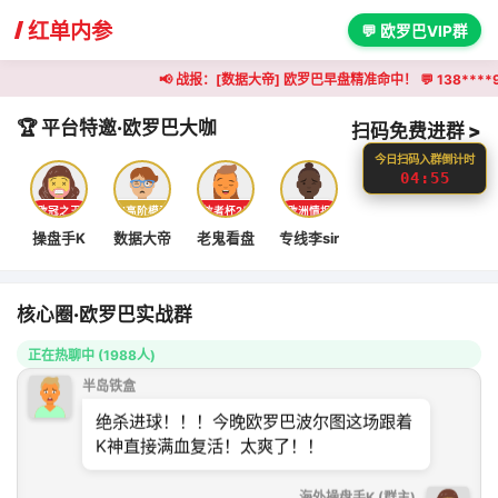
红单内参
💬 欧罗巴VIP群
📢 战报：[数据大帝] 欧罗巴早盘精准命中！ 💬 138****9
🏆 平台特邀·欧罗巴大咖
扫码免费进群 >
今日扫码入群倒计时
04:55
欧冠之王
AI高阶模型
解放者杯2串1
欧洲情报
操盘手K
数据大帝
老鬼看盘
专线李sir
核心圈·欧罗巴实战群
正在热聊中 (1988人)
半岛铁盒
绝杀进球！！！今晚欧罗巴波尔图这场跟着
K神直接满血复活！太爽了！！
海外操盘手K (群主)