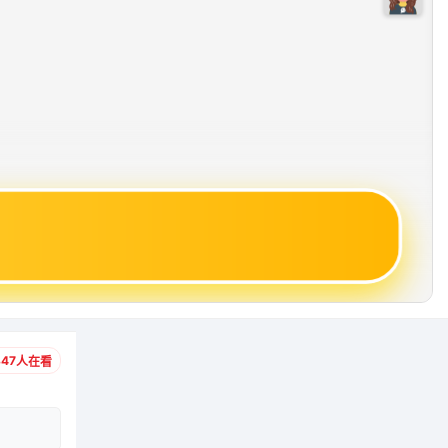
847
人在看