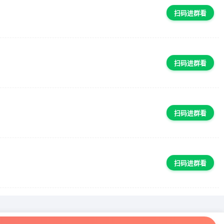
扫码进群看
扫码进群看
扫码进群看
扫码进群看