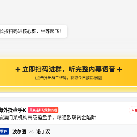
长按扫码进核心群，坐等起飞！
➕ 立即扫码进群，听完整内幕语音 ➕
(点击弹出群二维码，获取今日欧联稳胆)
海外操盘手K
最高连红纪录持有者
前澳门某机构高级操盘手，精通欧联资金陷阱
波尔图
诺丁汉
欧罗巴
VS