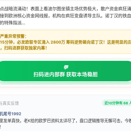
点战暗流涌动！表面上看波尔图坐镇主场优势极大，散户资金疯狂
接到欧洲核心资金网线报，机构在疯狂变盘诱导主队。诺丁汉的铁
的特殊指派...
严重异常预警：
15分钟，必发欧联专区涌入 2800万 筹码逆势砸向诺丁汉！这是明显的
，扫码进群获取独家内幕！
限时免费公开
💬
方向：直接打穿盘口，单博客胜！
扫码进内部群 获取本场稳胆
群满200人自动关闭入群通道
仅剩
12
个名
与真实反馈
近10分钟有 68
机尾号1992
里发单真快，老K给的欧罗巴资料太详尽了，盘口逻辑推导无懈可击，今
！