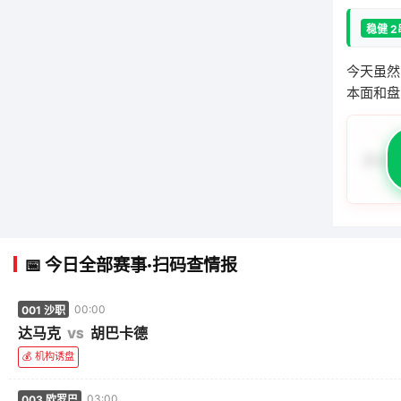
稳健 2
今天虽然
本面和盘
组合方
📅 今日全部赛事·扫码查情报
00:00
001 沙职
达马克
胡巴卡德
VS
💰 机构诱盘
03:00
003 欧罗巴