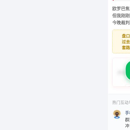
欧罗巴焦
但我刚刚
今晚裁判
🚨
盘口
过去
套路
绝密
热门互动
手
群
冲