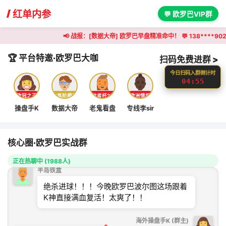
红单内参
💬 欧罗巴VIP群
📢 战报：[数据大帝] 欧罗巴早盘精准命中！ 💬 138****902
🏆 平台特邀·欧罗巴大咖
扫码免费进群 >
今日扫码入群倒计时
04:54
欧冠之王
AI高阶模型
解放者杯2串1
欧洲情报
操盘手K
数据大帝
老鬼看盘
专线李sir
核心圈·欧罗巴实战群
正在热聊中 (1988人)
半岛铁盒
绝杀进球！！！今晚欧罗巴波尔图这场跟着
K神直接满血复活！太爽了！！
海外操盘手K (群主)