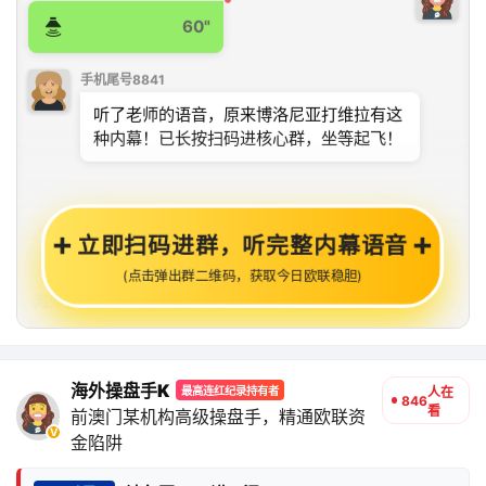
🔊
60"
手机尾号8841
听了老师的语音，原来博洛尼亚打维拉有这
种内幕！已长按扫码进核心群，坐等起飞！
➕ 立即扫码进群，听完整内幕语音 ➕
(点击弹出群二维码，获取今日欧联稳胆)
海外操盘手K 正在发送欧罗巴内幕
海外操盘手K
最高连红纪录持有者
人在
855
看
前澳门某机构高级操盘手，精通欧联资
V
金陷阱