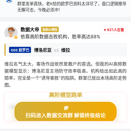
群里发单真快，老K给的欧罗巴资料太详尽了，盘口逻辑推导
无懈可击，今晚必须冲！
数据大帝
626
独家AI模型
人在看
依靠高阶数据击败机构，胜率高达88%
V
博洛尼亚
维拉
005 欧罗巴
VS
维拉名气太大，客场作战依然是散户的首选。但我的AI高频数
据模型显示：博洛尼亚主场防守效率极高，机构给出如此高的
赔率，完全是一个“诱导客胜”的陷阱。群里已放出本场高阶走势
图。
高阶模型跑单
绝密方向：博洛尼亚主场不败！单博平局！
💬
扫码进入数据交流群 解锁终极结论